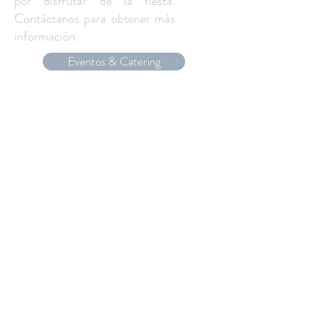
por disfrutar de la fiesta.
Contáctanos para obtener más
información.
Eventos & Catering
Contáctanos
Gastronomia,