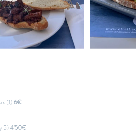
o. (1)
6€
 y 5)
4'50€