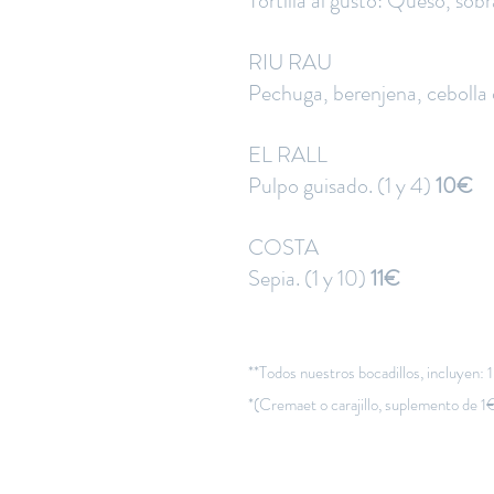
Tortilla al gusto: Queso, sobr
RIU RAU
Pechuga, berenjena, cebolla 
EL RALL
Pulpo guisado. (1 y 4)
10€
COSTA
Sepia. (1 y 10)
11€
**Todos nuestros bocadillos, incluyen: 1
*(Cremaet o carajillo, suplemento de 1