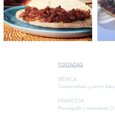
TOSTADAS
IBÉRICA
Tomate rallado y jamón ibéric
FRANCESA
Mantequilla y mermelada. (1