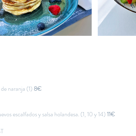
 de naranja (1)
8€
vos escalfados y salsa holandesa. (1, 10 y 14)
11€
T