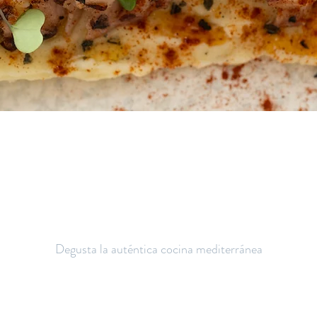
rta de Comida y Beb
Degusta la auténtica cocina mediterránea