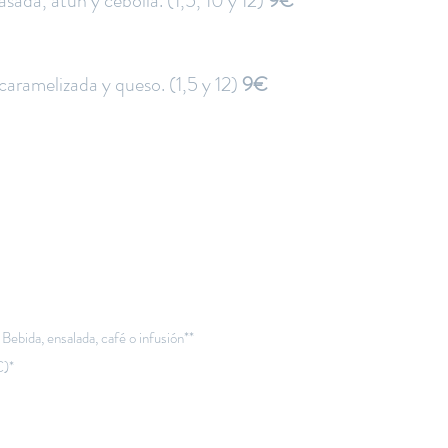
asada, atún y cebolla. (1,5, 10 y 12)
9€
caramelizada y queso. (1,5 y 12)
9€
 Bebida, ensalada, café o infusión**
€)*