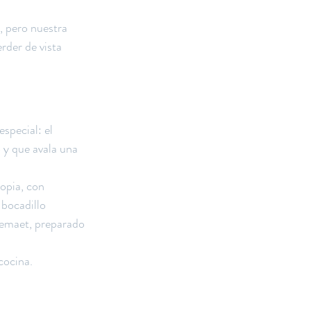
 pero nuestra 
rder de vista 
pecial: el 
 y que avala una 
opia, con 
bocadillo 
remaet, preparado 
cocina.