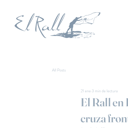
All Posts
21 ene
3 min de lectura
El Rall en
cruza fron