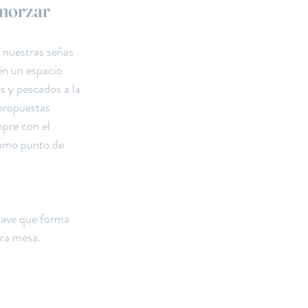
morzar
 nuestras señas 
én un espacio 
s y pescados a la 
propuestas 
pre con el 
omo punto de 
clave que forma 
tra mesa.