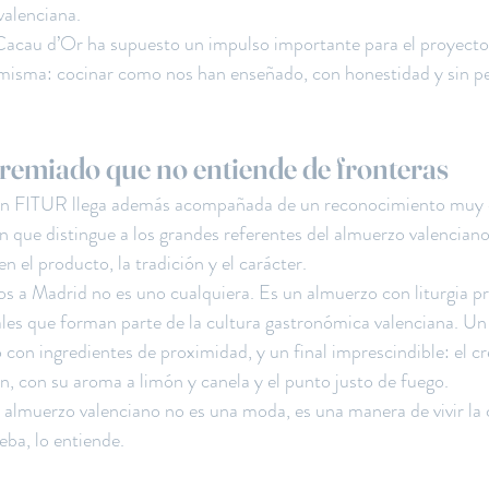
valenciana.
Cacau d’Or ha supuesto un impulso importante para el proyecto,
 misma: cocinar como nos han enseñado, con honestidad y sin pe
emiado que no entiende de fronteras
en FITUR llega además acompañada de un reconocimiento muy es
 que distingue a los grandes referentes del almuerzo valenciano
 el producto, la tradición y el carácter.
s a Madrid no es uno cualquiera. Es un almuerzo con liturgia pr
ales que forman parte de la cultura gastronómica valenciana. Un 
con ingredientes de proximidad, y un final imprescindible: el c
, con su aroma a limón y canela y el punto justo de fuego.
almuerzo valenciano no es una moda, es una manera de vivir la 
eba, lo entiende.