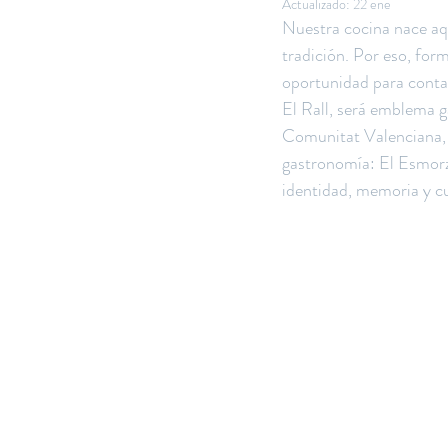
Actualizado:
22 ene
Nuestra cocina nace aquí
tradición. Por eso, for
oportunidad para conta
El Rall, será emblema 
Comunitat Valenciana, 
gastronomía: El Esmorza
identidad, memoria y cu