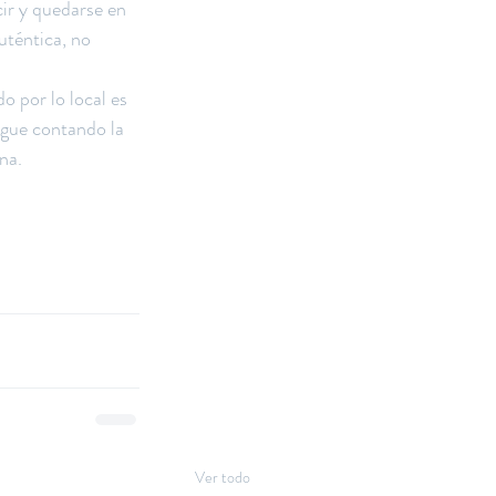
ir y quedarse en 
uténtica, no 
o por lo local es 
igue contando la 
na.
Ver todo