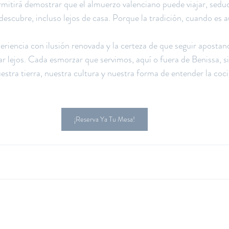
itirá demostrar que el almuerzo valenciano puede viajar, seduc
descubre, incluso lejos de casa. Porque la tradición, cuando es a
riencia con ilusión renovada y la certeza de que seguir apostand
ar lejos. Cada esmorzar que servimos, aquí o fuera de Benissa, s
estra tierra, nuestra cultura y nuestra forma de entender la coci
¡Reserva Ya Tu Mesa!