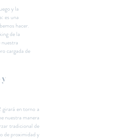
uego y la 
: es una 
abemos hacer.
ing de la 
 nuestra 
ero cargada de 
 y 
girará en torno a 
me nuestra manera 
zar tradicional de 
o de proximidad y 