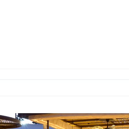
Comer en familia en El Rall de
Qué e
Benissa una experiencia que une
Rall 
generaciones
ideal 
Compartir una comida en familia es
La cal
mucho más que llenar el estómago. Es
gastro
un momento para conectar, relajarse y
popula
disfrutar juntos, sin prisas ni
Catalu
distracciones. En Benissa, un lugar que
Comuni
destaca para estas
una ex