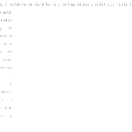
s directamente de la lonja y carnes seleccionadas cocinadas a 
uesta.
speto 
y la 
toque 
que 
o de 
con 
metro 
o a 
es y 
xima 
ía se 
sabor 
cta y 