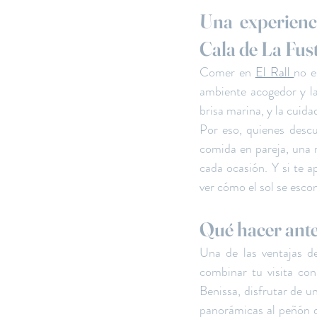
Una experienci
Cala de La Fus
Comer en 
El Rall 
no e
ambiente acogedor y la 
brisa marina, y la cuid
Por eso, quienes descu
comida en pareja, una r
cada ocasión. Y si te a
ver cómo el sol se esco
Qué hacer ante
Una de las ventajas d
combinar tu visita con
Benissa, disfrutar de un
panorámicas al peñón d