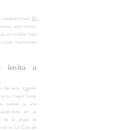
r mediterráneo, 
El 
nissa, este rincón 
que va mucho más 
ra crear momentos 
invita a 
 de esos lugares 
a su mejor cara: 
dos suaves y una 
uspendida en el 
 de la playa se 
nte en La Cala de 