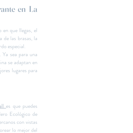
ante en La 
en que llegas, el 
de las brasas, la 
rdo especial.
. Ya sea para una 
ina se adaptan en 
ores lugares para 
ll 
es que puedes 
ero Ecológico de 
ercanos con vistas 
orear lo mejor del 