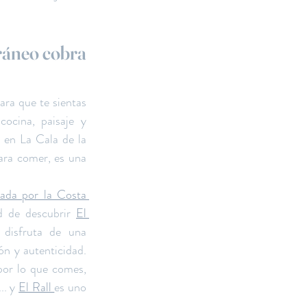
ráneo cobra 
ara que te sientas 
ocina, paisaje y 
 en La Cala de la 
ra comer, es una 
ada por la Costa 
d de descubrir 
El 
disfruta de una 
n y autenticidad. 
or lo que comes, 
. y 
El Rall 
es uno 