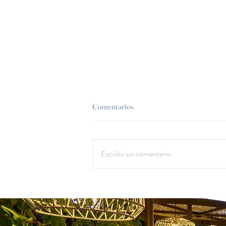
Comentarios
Escribir un comentario...
Una escapada culinaria en un
restaurante en La Cala de la
Fustera: El Rall es una visita
obligada