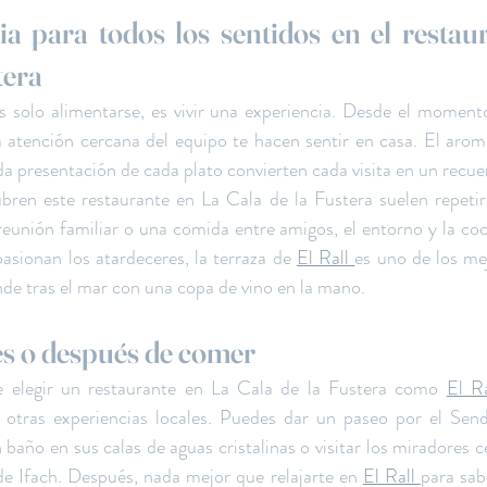
a para todos los sentidos en el restaur
tera
s solo alimentarse, es vivir una experiencia. Desde el momento 
atención cercana del equipo te hacen sentir en casa. El aroma 
ada presentación de cada plato convierten cada visita en un recue
bren este restaurante en La Cala de la Fustera suelen repetir
eunión familiar o una comida entre amigos, el entorno y la coc
pasionan los atardeceres, la terraza de 
El Rall 
es uno de los mej
nde tras el mar con una copa de vino en la mano.
s o después de comer
e elegir un restaurante en La Cala de la Fustera como 
El Ra
 otras experiencias locales. Puedes dar un paseo por el Send
 baño en sus calas de aguas cristalinas o visitar los miradores c
e Ifach. Después, nada mejor que relajarte en 
El Rall 
para sab