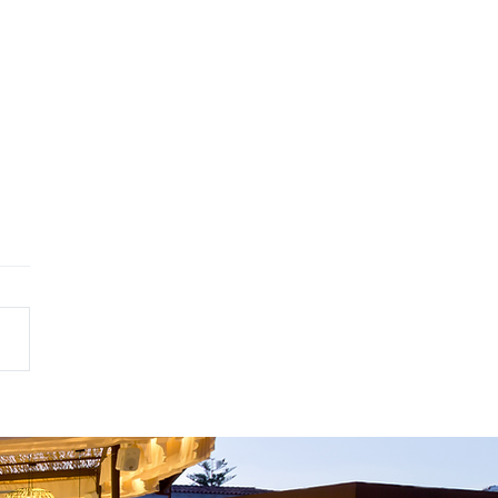
s una calçotada y por qué El
se ha convertido en el lugar
para disfrutarla
çotada es una tradición
nómica que ha ido ganando
ridad más allá de sus orígenes en
ña, extendiéndose también a la
dad Valenciana. Se trata de
periencia culinaria y