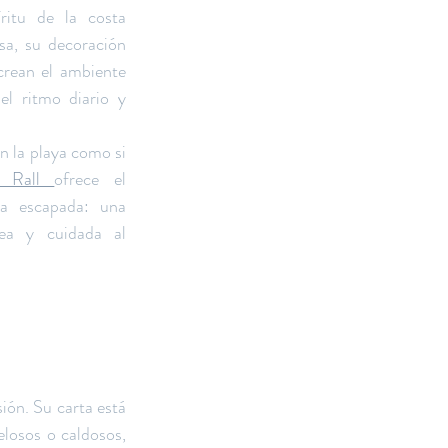
ritu de la costa 
sa, su decoración 
crean el ambiente 
l ritmo diario y 
en la playa como si 
l Rall 
ofrece el 
a escapada: una 
ea y cuidada al 
ón. Su carta está 
losos o caldosos, 