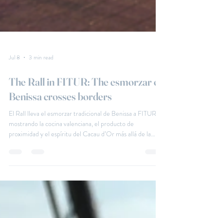
Jul 8
3 min read
The Rall in FITUR: The esmorzar of
Benissa crosses borders
El Rall lleva el esmorzar tradicional de Benissa a FITUR,
mostrando la cocina valenciana, el producto de
proximidad y el espíritu del Cacau d’Or más allá de la
Marina Alta. Nuestra cocina nace aquí, en Benissa, y se