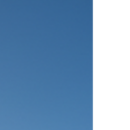
reconocimiento pone en valor la filosofía gastronómica de
El Rall: respeto por el producto, tradición mediterránea y
un saber hacer que se refleja en cada servicio. Un
homenaje al esmorzaret entendido como experiencia,
identidad y forma de compartir mesa.