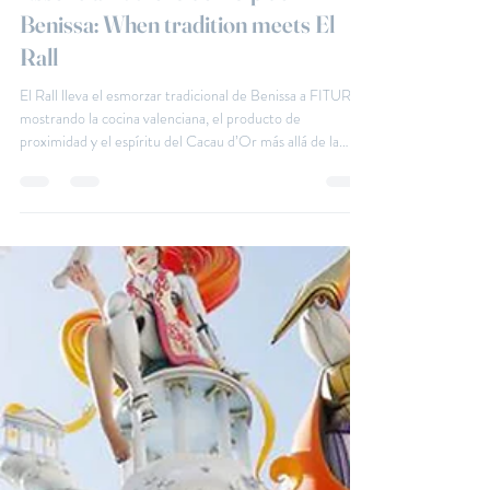
Jul 8
3 min read
Essència Putxero de Polp de
Benissa: When tradition meets El
Rall
El Rall lleva el esmorzar tradicional de Benissa a FITUR,
mostrando la cocina valenciana, el producto de
proximidad y el espíritu del Cacau d’Or más allá de la
Marina Alta. Nuestra cocina nace aquí, en Benissa, y se
construye cada día a partir del producto, el fuego y la
tradición. Por eso, formar parte de FITUR es mucho más
que una presencia en una feria: es una oportunidad para
contar quiénes somos y de dónde venimos a través de lo